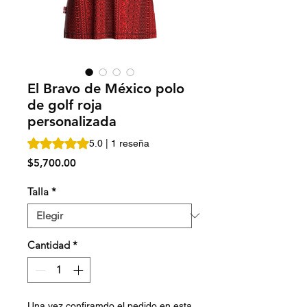
El Bravo de México polo
de golf roja
personalizada
Según 1 reseña, la calificación es de 5.0 de 5 estrellas
5.0 | 1 reseña
Precio
$5,700.00
Talla
*
Cantidad
*
Una vez confiramdo el pedido en esta