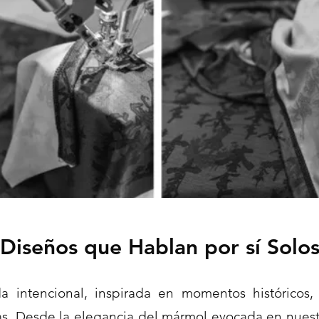
Diseños que Hablan por sí Solo
ntencional, inspirada en momentos históricos, c
s. Desde la elegancia del mármol evocada en nuestro