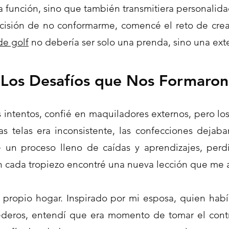
función, sino que también transmitiera personalidad, 
ecisión de no conformarme, comencé el reto de cre
de golf
no debería ser solo una prenda, sino una exten
Los Desafíos que Nos Formaron
s intentos, confié en maquiladores externos, pero lo
as telas era inconsistente, las confecciones dejab
 un proceso lleno de caídas y aprendizajes, p
erd
n cada tropiezo encontré una nueva lección que me a
i propio hogar. Inspirado por mi esposa, quien ha
ederos, entendí que era momento de tomar el contro